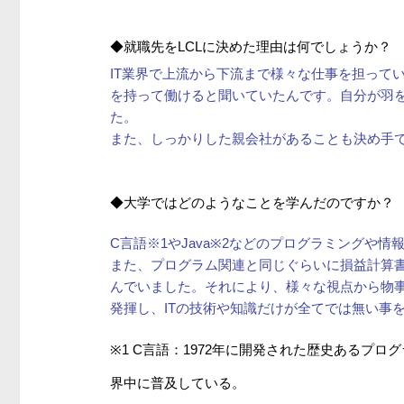
◆就職先をLCLに決めた理由は何でしょうか？
IT業界で上流から下流まで様々な仕事を担って
を持って働けると聞いていたんです。自分が羽
た。
また、しっかりした親会社があることも決め手
◆大学ではどのようなことを学んだのですか？
C言語※1やJava※2などのプログラミングや
また、プログラム関連と同じぐらいに損益計算書
んでいました。それにより、様々な視点から物
発揮し、ITの技術や知識だけが全てでは無い事
※1 C言語：1972年に開発された歴史あるプ
界中に普及している。