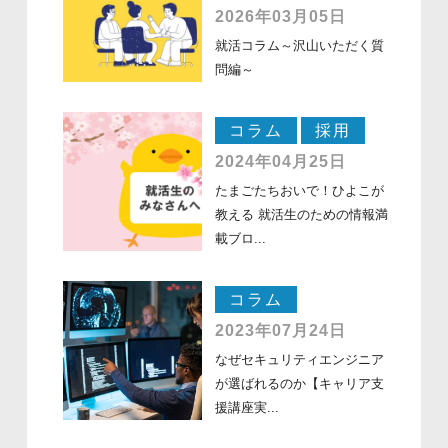
2026年03月05日
就活コラム～沢山いただく質
問編～
コラム
採用
2024年04月25日
たまごたちおいで！ひよこが
教える 就活生のための情報満
載ブロ...
コラム
2023年07月24日
なぜセキュリティエンジニア
が選ばれるのか【キャリア支
援講座実...