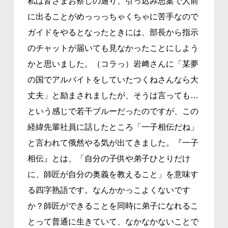
私は皆さまお察しの通り、引っ込み思案で人前
に出ることがめっっっちゃくちゃに苦手なので
ガイドをやるとなったときには、部長から指示
のチャットが届いても見なかったことにしよう
かと思いました。（コラっ）岩﨑さんに「某夢
の国でアルバイトをしていたつくねさんなら大
丈夫」と励まされましたが、そうは言っても…
という感じで若干ブルーだったのですが、この
経緯先輩社員に話したところ「一子相伝だね」
と言われて俄然やる気が出てきました。『一子
相伝』とは、「自分の子供や弟子ひとりだけ
に、師匠が自分の奥義を教えること」を意味す
る四字熟語です。なんかかっこよくないです
か？師匠ができることを同時に弟子になれるこ
とって普通に生きていて、なかなかないことで