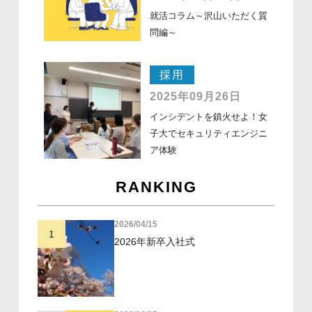
就活コラム～沢山いただく質
問編～
採用
2025年09月26日
インシデントを鎮火せよ！女
子大でセキュリティエンジニ
ア体験
RANKING
2026/04/15
1
2026年新卒入社式