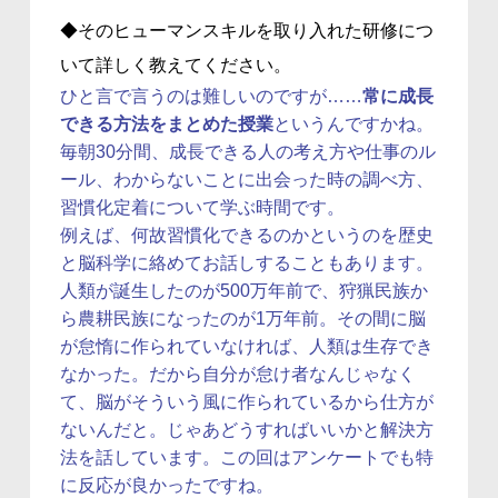
◆そのヒューマンスキルを取り入れた研修につ
いて詳しく教えてください。
ひと言で言うのは難しいのですが……
常に成長
できる方法をまとめた授業
というんですかね。
毎朝30分間、成長できる人の考え方や仕事のル
ール、わからないことに出会った時の調べ方、
習慣化定着について学ぶ時間です。
例えば、何故習慣化できるのかというのを歴史
と脳科学に絡めてお話しすることもあります。
人類が誕生したのが500万年前で、狩猟民族か
ら農耕民族になったのが1万年前。その間に脳
が怠惰に作られていなければ、人類は生存でき
なかった。だから自分が怠け者なんじゃなく
て、脳がそういう風に作られているから仕方が
ないんだと。じゃあどうすればいいかと解決方
法を話しています。この回はアンケートでも特
に反応が良かったですね。