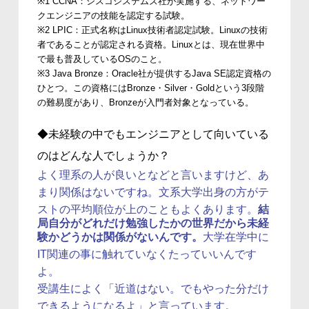
※1 CCNA：シスコシステムズ社が実施する、ネットワー
クエンジニアの技能を認定する試験。
※2 LPIC：正式名称はLinux技術者認定試験。Linuxの技術
者であることが認定される資格。Linuxとは、現在世界中
で最も普及しているOSのこと。
※3 Java Bronze：Oracle社が提供するJava SE認定資格の
ひとつ。この資格にはBronze・Silver・Goldという3段階
の難易度があり、Bronzeが入門者対象となっている。
◆未経験の中でもエンジニアとして向いている
のはどんな人でしょうか？
よく理系の人が良いとなどと言いますけど、あ
まり関係はないですね。文系大学出身の方がテ
ストの平均順位が上のこともよくあります。
結
局自分がどれだけ勉強したかの世界だから未経
験かどうかは関係がないんです。
大学在学中に
IT関連の事に触れていなくたっていいんです
よ。
受講生によく「近道はない。でもやった分だけ
できるようになるよ」と言っています。